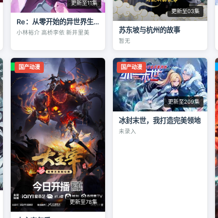
更新至11集
更新至03集
Re：从零开始的异世界生活第四季
苏东坡与杭州的故事
小林裕介 高桥李依 新井里美
暂无
国产动漫
国产动漫
更新至209集
冰封末世，我打造完美领地
未录入
更新至78集