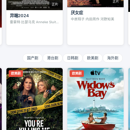
正片
正片
厌女症
异端2024
中原翔子 内田周作 河野知美
雷豪特·比瑟马克 Anneke Sluiters
国产剧
港台剧
日韩剧
欧美剧
海外剧
欧美剧
欧美剧